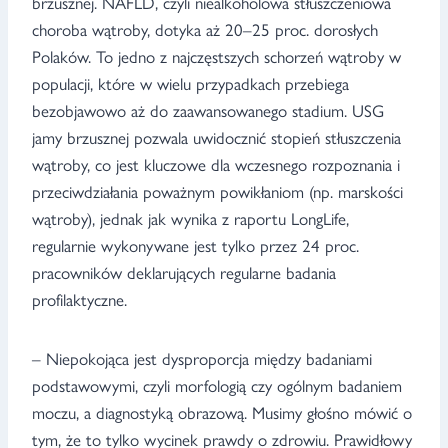
brzusznej. NAFLD, czyli niealkoholowa stłuszczeniowa
choroba wątroby, dotyka aż 20–25 proc. dorosłych
Polaków. To jedno z najczęstszych schorzeń wątroby w
populacji, które w wielu przypadkach przebiega
bezobjawowo aż do zaawansowanego stadium. USG
jamy brzusznej pozwala uwidocznić stopień stłuszczenia
wątroby, co jest kluczowe dla wczesnego rozpoznania i
przeciwdziałania poważnym powikłaniom (np. marskości
wątroby), jednak jak wynika z raportu LongLife,
regularnie wykonywane jest tylko przez 24 proc.
pracowników deklarujących regularne badania
profilaktyczne.
– Niepokojąca jest dysproporcja między badaniami
podstawowymi, czyli morfologią czy ogólnym badaniem
moczu, a diagnostyką obrazową. Musimy głośno mówić o
tym, że to tylko wycinek prawdy o zdrowiu. Prawidłowy