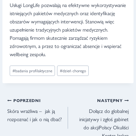
Usługi LongLife pozwalają na efektywne wykorzystywanie
istniejących pakietów medycznych oraz identyfikację
obszarów wymagających interwencji. Stanowią więc
uzupełnienie tradycyjnych pakietów medycznych.
Pomagają firmom skutecznie zarządzać ryzykiem
zdrowotnym, a przez to ograniczać absencje i wspierać
wellbeing zespołu.
Tagi
#
badania profilaktyczne
#
dzień chorego
wpisu:
NAWIGACJA
POPRZEDNI
NASTĘPNY
WPISU
Skóra wrażliwa – jak ją
Dołącz do globalnej
rozpoznać i jak o nią dbać?
inicjatywy i zgłoś gabinet
do akcjiPolscy Okuliści
Kontra Jaskra