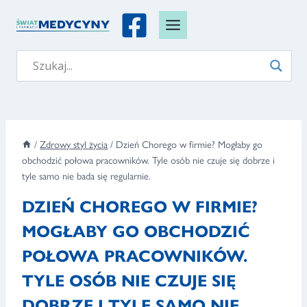
Przejdź
do
treści
/
Zdrowy styl życia
/
Dzień Chorego w firmie? Mogłaby go
obchodzić połowa pracowników. Tyle osób nie czuje się dobrze i
tyle samo nie bada się regularnie.
DZIEŃ CHOREGO W FIRMIE?
MOGŁABY GO OBCHODZIĆ
POŁOWA PRACOWNIKÓW.
TYLE OSÓB NIE CZUJE SIĘ
DOBRZE I TYLE SAMO NIE