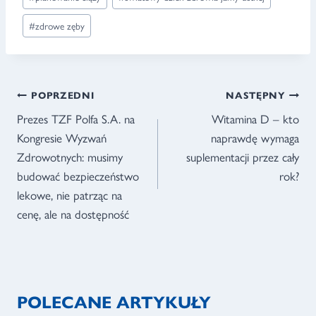
wpisu:
#
zdrowe zęby
NAWIGACJA
POPRZEDNI
NASTĘPNY
WPISU
Prezes TZF Polfa S.A. na
Witamina D – kto
Kongresie Wyzwań
naprawdę wymaga
Zdrowotnych: musimy
suplementacji przez cały
budować bezpieczeństwo
rok?
lekowe, nie patrząc na
cenę, ale na dostępność
POLECANE ARTYKUŁY