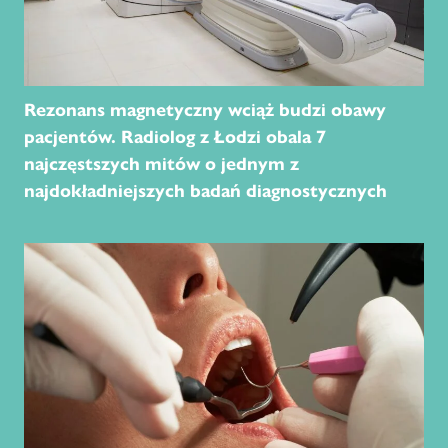
Rezonans magnetyczny wciąż budzi obawy
pacjentów. Radiolog z Łodzi obala 7
najczęstszych mitów o jednym z
najdokładniejszych badań diagnostycznych