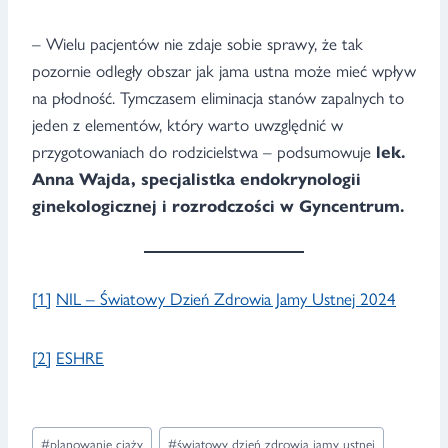
– Wielu pacjentów nie zdaje sobie sprawy, że tak
pozornie odległy obszar jak jama ustna może mieć wpływ
na płodność. Tymczasem eliminacja stanów zapalnych to
jeden z elementów, który warto uwzględnić w
przygotowaniach do rodzicielstwa – podsumowuje
lek.
Anna Wajda, specjalistka endokrynologii
ginekologicznej i rozrodczości w Gyncentrum.
[1]
NIL – Światowy Dzień Zdrowia Jamy Ustnej 2024
[2]
ESHRE
Tagi
#
planowanie ciąży
#
światowy dzień zdrowia jamy ustnej