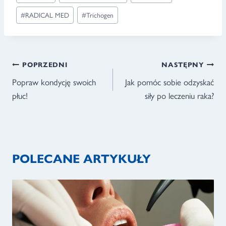
#
RADICAL MED
#
Trichogen
NAWIGACJA
POPRZEDNI
NASTĘPNY
WPISU
Popraw kondycję swoich
Jak pomóc sobie odzyskać
płuc!
siły po leczeniu raka?
POLECANE ARTYKUŁY