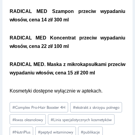
RADICAL MED Szampon przeciw wypadaniu
włosów, cena 14 zł/ 300 ml
RADICAL MED Koncentrat przeciw wypadaniu
włosów, cena 22 zł/ 100 ml
RADICAL MED. Maska z mikrokapsułkami przeciw
wypadaniu włosów, cena 15 zł/ 200 ml
Kosmetyki dostępne wyłącznie w aptekach.
Tagi
#
Complex Pro-Hair Booster 4H
#
ekstrakt z skrzypu polnego
wpisu:
#
kwas oleanolowy
#
Linia specjalistycznych kosmetyków
#
NutriPlus
#
peptyd witaminowy
#
publikacje