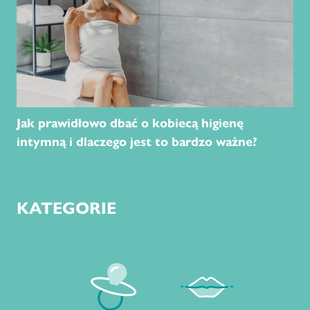
Jak prawidłowo dbać o kobiecą higienę
intymną i dlaczego jest to bardzo ważne?
KATEGORIE