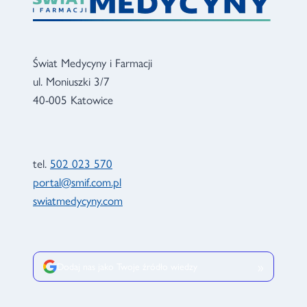
Świat Medycyny i Farmacji
ul. Moniuszki 3/7
40-005 Katowice
tel.
502 023 570
portal@smif.com.pl
swiatmedycyny.com
»
Dodaj nas jako Twoje źródło wiedzy