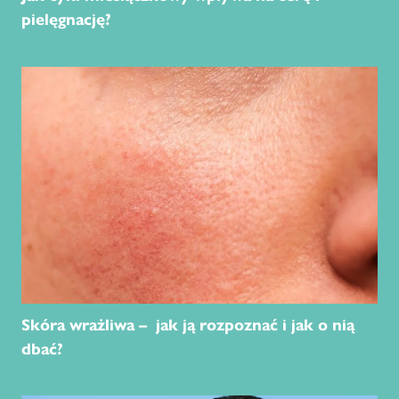
pielęgnację?
Skóra wrażliwa – jak ją rozpoznać i jak o nią
dbać?