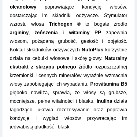
oleanolowy
poprawiające kondycję włosów,
dostarczając im składniki odżywcze. Stymulator
wzrostu włosa
Trichogen ®
to bogate źródło
argininy, żeńszenia
i
witaminy PP
zapewnia
włosom, pożądaną grubość, gęstość i objętość.
Koktajl składników odżywczych
NutriPlus
korzystnie
działa na cebulki włosowe i skórę głowy.
Naturalny
ekstrakt z skrzypu polnego
źródło rozpuszczalnej
krzemionki i cennych minerałów wyraźnie wzmacnia
włosy zapobiegając ich wypadaniu.
Prowitamina B5
głęboko nawilża, sprawia, że włosy są grubsze,
mocniejsze, pełne witalności i blasku.
Inulina
działa
łagodząco, ułatwia rozczesywanie oraz poprawia
kondycję i wygląd włosów przywracając im
jedwabistą gładkość i blask.