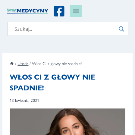
Przejdź
do
treści
/
Uroda
/
Włos Ci z głowy nie spadnie!
WŁOS CI Z GŁOWY NIE
SPADNIE!
13 kwietnia, 2021